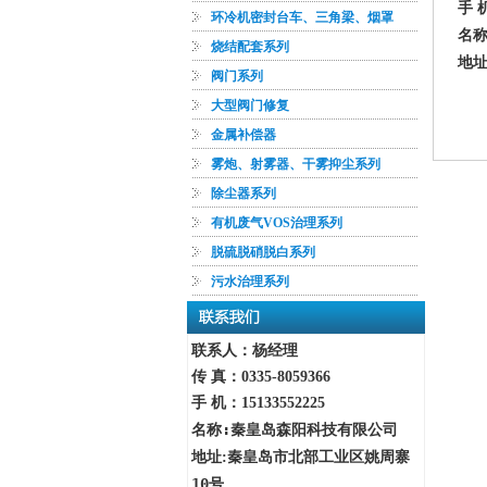
手 机
环冷机密封台车、三角梁、烟罩
名
烧结配套系列
地址
阀门系列
大型阀门修复
金属补偿器
雾炮、射雾器、干雾抑尘系列
除尘器系列
有机废气VOS治理系列
脱硫脱硝脱白系列
污水治理系列
联系人：杨经理
传 真：
0335-8059366
手 机：15133552225
:
秦皇岛森阳科技有限公司
名称
秦皇岛市北部工业区姚周寨
地址:
10号