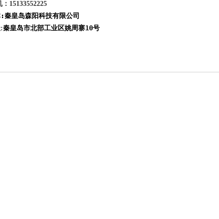
：15133552225
:
秦皇岛森阳科技有限公司
称
秦皇岛市北部工业区姚周寨10号
: