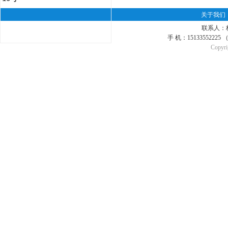
关于我们
联系人：杨先
手 机：15133552
Copyri