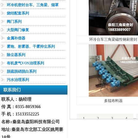
环冷机密封台车、三角梁、烟罩
烧结配套系列
阀门系列
大型阀门修复
金属补偿器
环冷台车三角梁磁性钢刷密封
雾炮、射雾器、干雾抑尘系列
除尘器系列
有机废气VOS治理系列
脱硫脱硝脱白系列
污水治理系列
联系人：杨经理
多辊布料器
传 真：
0335-8059366
手 机：15133552225
...
1
2
3
4
:
秦皇岛森阳科技有限公司
名称
秦皇岛市北部工业区姚周寨
地址:
10号